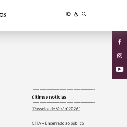
ÇOS
últimas notícias
“Passeios de Verão´2026”
CITA – Encerrado ao público