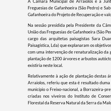
A Câmara Municipal de Arraiolos e a Jun
Freguesias de Gafanhoeira (São Pedro) e Sab
Gafanhoeira do Projeto de Recuperação e valo
Na sessão presidida pela Presidente da Câma
União das Freguesias de Gafanhoeira (São Ped
cargo das arquitetas paisagistas Sara Duar
Paisagística, Lda) que explanaram os objetivos
com uma intervenção de renaturalização da ga
plantação de 1200 árvores e arbustos autócton
existiria neste local.
Relativamente à ação de plantação destas ár
Arraiolos, referiu que esta é resultado du
município o Freixo-nacional, a Borrazeira-pre
criadas nos viveiros do Instituto de Cons
Florestal da Reserva Natural da Serra da Mal