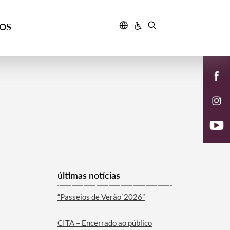
ÇOS
últimas notícias
“Passeios de Verão´2026”
CITA – Encerrado ao público