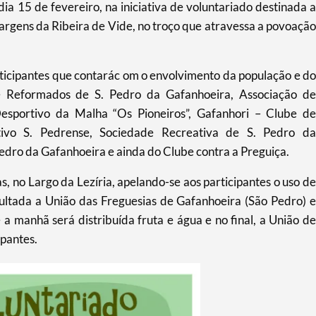
dia 15 de fevereiro, na iniciativa de voluntariado destinada a
argens da Ribeira de Vide, no troço que atravessa a povoação
ticipantes que contarác om o envolvimento da população e do
de Reformados de S. Pedro da Gafanhoeira, Associação de
sportivo da Malha “Os Pioneiros”, Gafanhori – Clube de
ivo S. Pedrense, Sociedade Recreativa de S. Pedro da
Pedro da Gafanhoeira e ainda do Clube contra a Preguiça.
s, no Largo da Lezíria, apelando-se aos participantes o uso de
ltada a União das Freguesias de Gafanhoeira (São Pedro) e
 a manhã será distribuída fruta e água e no final, a União de
ipantes.