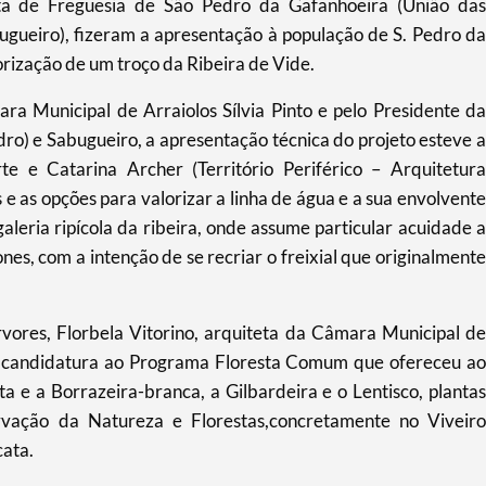
ta de Freguesia de São Pedro da Gafanhoeira (União das
ugueiro), fizeram a apresentação à população de S. Pedro da
rização de um troço da Ribeira de Vide.
ra Municipal de Arraiolos Sílvia Pinto e pelo Presidente da
ro) e Sabugueiro, a apresentação técnica do projeto esteve a
te e Catarina Archer (Território Periférico – Arquitetura
 e as opções para valorizar a linha de água e a sua envolvente
leria ripícola da ribeira, onde assume particular acuidade a
es, com a intenção de se recriar o freixial que originalmente
vores, Florbela Vitorino, arquiteta da Câmara Municipal de
ma candidatura ao Programa Floresta Comum que ofereceu ao
ta e a Borrazeira-branca, a Gilbardeira e o Lentisco, plantas
ervação da Natureza e Florestas,concretamente no Viveiro
cata.